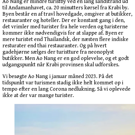
Ao Nang er mindre turistby ved en lang sandstrand ud
til Andamanhavet, ca. 20 minutters kørsel fra Krabi by.
Byen består en af travl hovedgade, omgiver at butikker,
restauranter og hoteller. Der er konstant gang i den,
det vrimler med turister fra hele verden og turisterne
kommer ikke nødvendigvis for at slappe af. Byen er
mere turistet end Thailandsk, der næsten flere indiske
resturater end thai restauranter. Og på hvert
gadehjørne sælges der turistture fra neonoplyst
butikker. Men Ao Nang er en god oplevelse, og et godt
udgangspunkt når Krabi provinsen skal udforskes.
Vi besøgte Ao Nang i januar måned 2023. På det
tidspunkt var turismen stadig ikke helt kommet op i
tempo efter en lang Corona nedlukning. Så vi oplevede
ikke at der var mange turister.