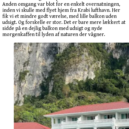
Anden omgang var blot for en enkelt overnatningen,
inden vi skulle med flyet hjem fra Krabi lufthavn. Her
fik vi et mindre godt værelse, med lille balkon uden
udsigt. Og forskelle er stor. Det er bare mere lækkert at
sidde på en dejlig balkon med udsigt og nyde
morgenkaffen til lyden af naturen der vågner.