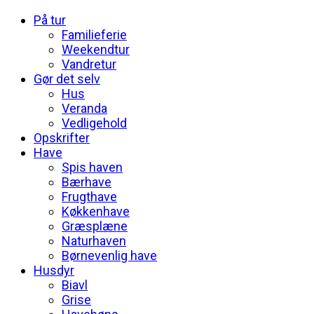
På tur
Familieferie
Weekendtur
Vandretur
Gør det selv
Hus
Veranda
Vedligehold
Opskrifter
Have
Spis haven
Bærhave
Frugthave
Køkkenhave
Græsplæne
Naturhaven
Børnevenlig have
Husdyr
Biavl
Grise