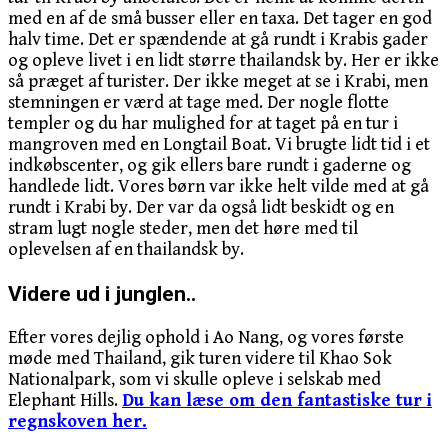
med en af de små busser eller en taxa. Det tager en god
halv time. Det er spændende at gå rundt i Krabis gader
og opleve livet i en lidt større thailandsk by. Her er ikke
så præget af turister. Der ikke meget at se i Krabi, men
stemningen er værd at tage med. Der nogle flotte
templer og du har mulighed for at taget på en tur i
mangroven med en Longtail Boat. Vi brugte lidt tid i et
indkøbscenter, og gik ellers bare rundt i gaderne og
handlede lidt. Vores børn var ikke helt vilde med at gå
rundt i Krabi by. Der var da også lidt beskidt og en
stram lugt nogle steder, men det høre med til
oplevelsen af en thailandsk by.
Videre ud i junglen..
Efter vores dejlig ophold i Ao Nang, og vores første
møde med Thailand, gik turen videre til Khao Sok
Nationalpark, som vi skulle opleve i selskab med
Elephant Hills.
Du kan læse om den fantastiske tur i
regnskoven her.