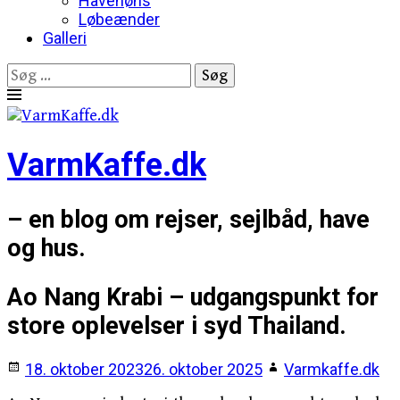
Havehøns
Løbeænder
Galleri
Søg
efter:
Skip
to
content
VarmKaffe.dk
– en blog om rejser, sejlbåd, have
og hus.
Ao Nang Krabi – udgangspunkt for
store oplevelser i syd Thailand.
18. oktober 2023
26. oktober 2025
Varmkaffe.dk