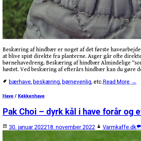
Beskæring af hindbær er noget af det første havearbejde 
at blive spist direkte fra planterne. Asger går ofte dir
børnehavedreng. Beskæring af hindbær Almindelige “somme
høstet. Ved beskæring af efterårs hindbær kan du gøre d
bærhave
,
beskæring
,
børnevenlig
, etc.
Read More →
Have
/
Køkkenhave
Pak Choi – dyrk kål i have forår og e
30. januar 2022
18. november 2022
Varmkaffe.dk