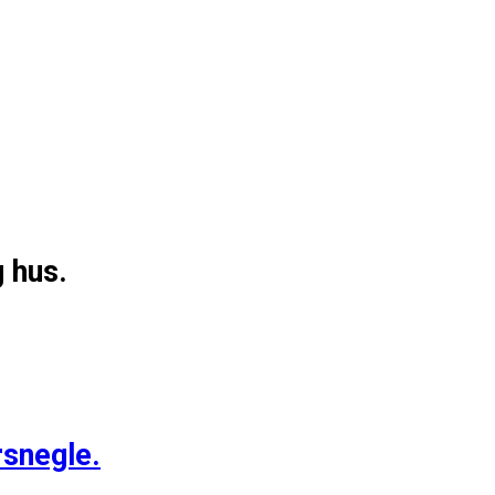
g hus.
rsnegle.