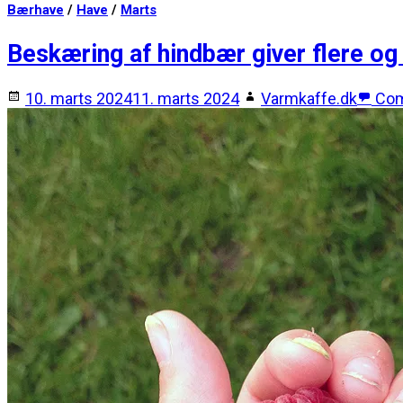
Bærhave
/
Have
/
Marts
Beskæring af hindbær giver flere og
10. marts 2024
11. marts 2024
Varmkaffe.dk
Co