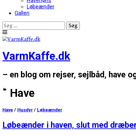
Havehøns
Løbeænder
Galleri
Søg
efter:
Skip
to
content
VarmKaffe.dk
– en blog om rejser, sejlbåd, have o
Have
Have
/
Husdyr
/
Løbeænder
Løbeænder i haven, slut med dræbe