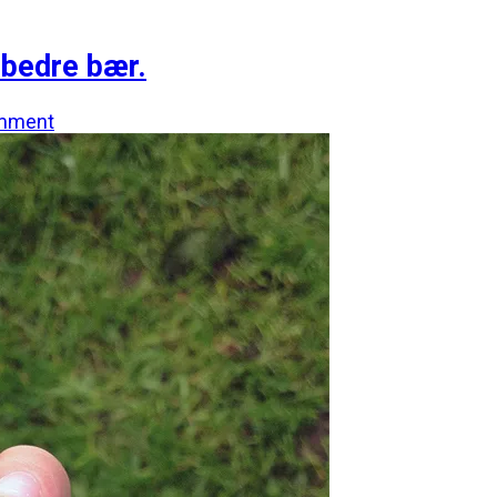
 bedre bær.
mment