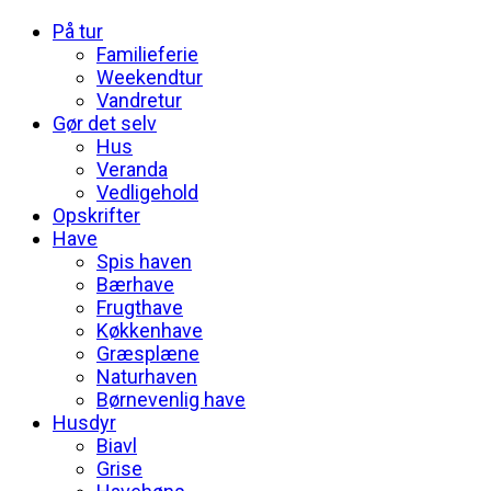
På tur
Familieferie
Weekendtur
Vandretur
Gør det selv
Hus
Veranda
Vedligehold
Opskrifter
Have
Spis haven
Bærhave
Frugthave
Køkkenhave
Græsplæne
Naturhaven
Børnevenlig have
Husdyr
Biavl
Grise