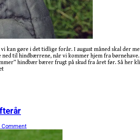
vi kan gøre i det tidlige forår. I august måned skal der m
ekte ned til hindbærrene, når vi kommer hjem fra børnehav
r” hindbær bærer frugt på skud fra året før. Så her klip
et
fterår
Comment