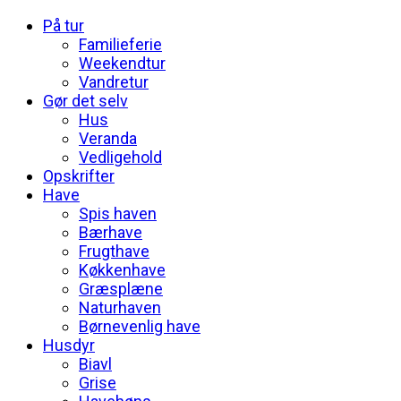
På tur
Familieferie
Weekendtur
Vandretur
Gør det selv
Hus
Veranda
Vedligehold
Opskrifter
Have
Spis haven
Bærhave
Frugthave
Køkkenhave
Græsplæne
Naturhaven
Børnevenlig have
Husdyr
Biavl
Grise