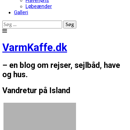
Havehøns
Løbeænder
Galleri
Søg
efter:
Skip
to
VarmKaffe.dk
content
– en blog om rejser, sejlbåd, have
og hus.
Vandretur på Island