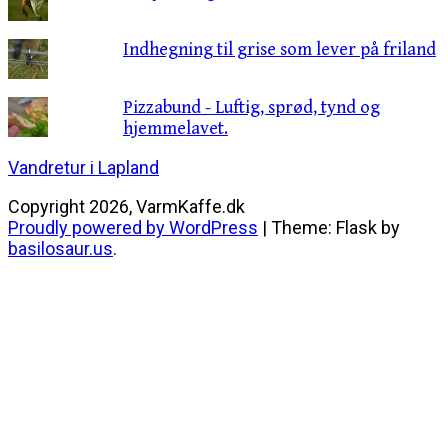
Indhegning til grise som lever på friland
Pizzabund - Luftig, sprød, tynd og
hjemmelavet.
Indlægsnavigation
Vandretur i Lapland
Copyright 2026, VarmKaffe.dk
Proudly powered by WordPress
|
Theme: Flask by
basilosaur.us
.