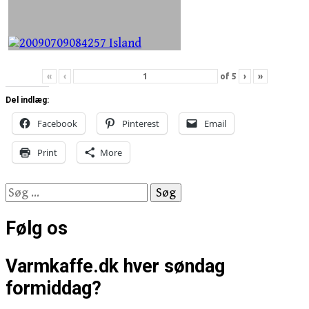
«
‹
of
5
›
»
Del indlæg:
Facebook
Pinterest
Email
Print
More
Søg
efter:
Følg os
Varmkaffe.dk hver søndag
formiddag?