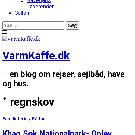
Havehøns
Løbeænder
Galleri
Søg
efter:
Skip
to
content
VarmKaffe.dk
– en blog om rejser, sejlbåd, have
og hus.
regnskov
Familieferie
/
På tur
Khao Sok Nationalpark- Oplev