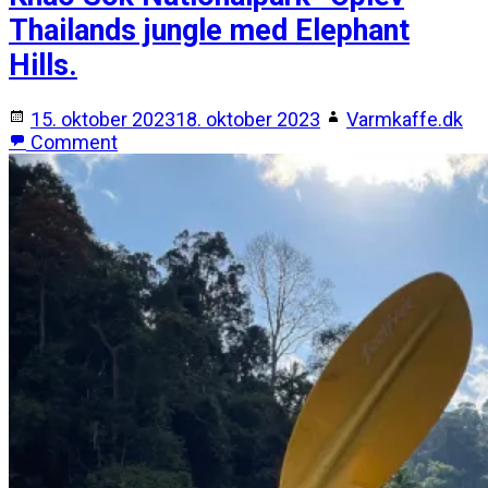
Thailands jungle med Elephant
Hills.
15. oktober 2023
18. oktober 2023
Varmkaffe.dk
Comment