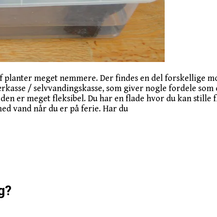
af planter meget nemmere. Der findes en del forskellige mo
kasse / selvvandingskasse, som giver nogle fordele som de
en er meget fleksibel. Du har en flade hvor du kan stille f
med vand når du er på ferie. Har du
g?