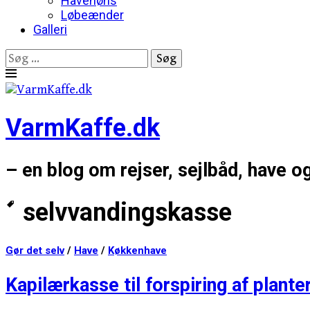
Havehøns
Løbeænder
Galleri
Søg
efter:
Skip
to
content
VarmKaffe.dk
– en blog om rejser, sejlbåd, have o
selvvandingskasse
Gør det selv
/
Have
/
Køkkenhave
Kapilærkasse til forspiring af plante