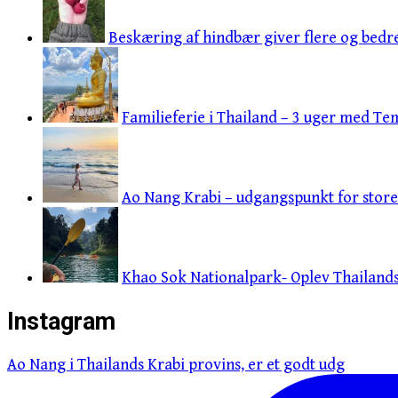
Beskæring af hindbær giver flere og bedr
Familieferie i Thailand – 3 uger med Tem
Ao Nang Krabi – udgangspunkt for store 
Khao Sok Nationalpark- Oplev Thailands 
Instagram
Ao Nang i Thailands Krabi provins, er et godt udg