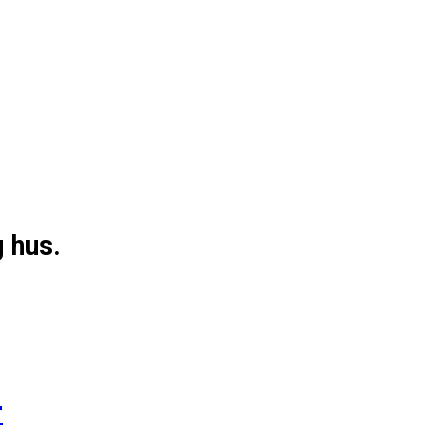
g hus.
r