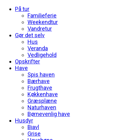
På tur
Familieferie
Weekendtur
Vandretur
Gør det selv
Hus
Veranda
Vedligehold
Opskrifter
Have
Spis haven
Bærhave
Frugthave
Køkkenhave
Græsplæne
Naturhaven
Børnevenlig have
Husdyr
Biavl
Grise