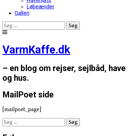
Havehøns
Løbeænder
Galleri
Søg
efter:
Skip
to
VarmKaffe.dk
content
– en blog om rejser, sejlbåd, have
og hus.
MailPoet side
[mailpoet_page]
Søg
efter: