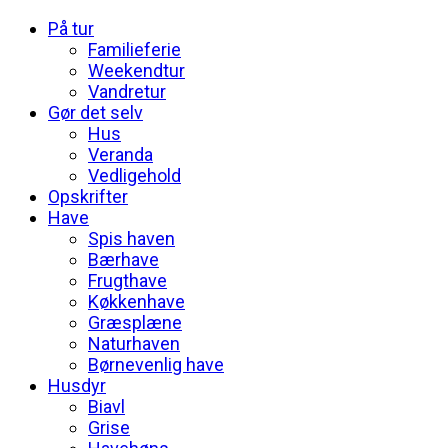
På tur
Familieferie
Weekendtur
Vandretur
Gør det selv
Hus
Veranda
Vedligehold
Opskrifter
Have
Spis haven
Bærhave
Frugthave
Køkkenhave
Græsplæne
Naturhaven
Børnevenlig have
Husdyr
Biavl
Grise