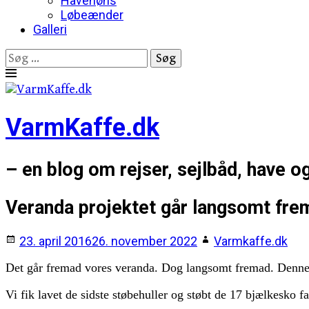
Havehøns
Løbeænder
Galleri
Søg
efter:
Skip
to
content
VarmKaffe.dk
– en blog om rejser, sejlbåd, have o
Veranda projektet går langsomt fre
23. april 2016
26. november 2022
Varmkaffe.dk
Det går fremad vores veranda. Dog langsomt fremad. Denne u
Vi fik lavet de sidste støbehuller og støbt de 17 bjælkesko f