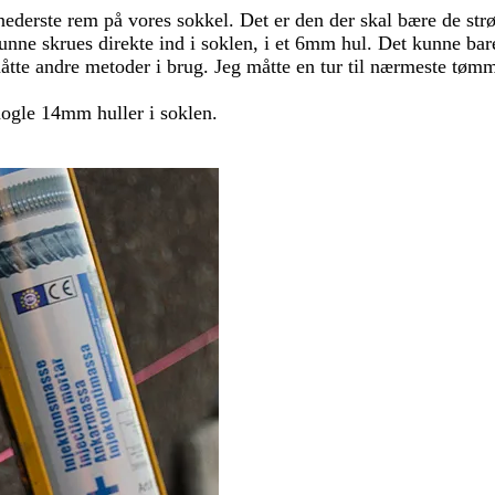
derste rem på vores sokkel. Det er den der skal bære de strøe
nne skrues direkte ind i soklen, i et 6mm hul. Det kunne bar
måtte andre metoder i brug. Jeg måtte en tur til nærmeste tøm
nogle 14mm huller i soklen.