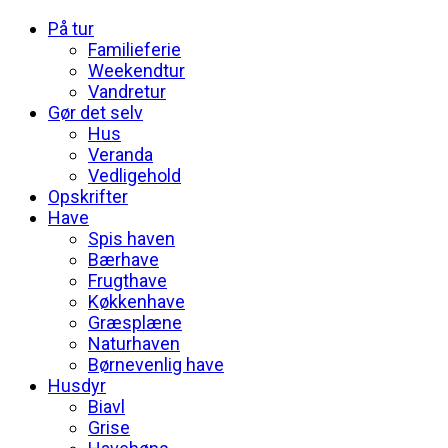
På tur
Familieferie
Weekendtur
Vandretur
Gør det selv
Hus
Veranda
Vedligehold
Opskrifter
Have
Spis haven
Bærhave
Frugthave
Køkkenhave
Græsplæne
Naturhaven
Børnevenlig have
Husdyr
Biavl
Grise