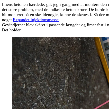
Imens betonen hærdede, gik jeg i gang med at montere den ne
det store problem, med de indkøbte betonskruer. De burde ku
bit monteret på en skraldenøgle, kunne de skrues i. Så der 
noget
Expandet injektionsmasse
.
Gevindjernet blev skåret i passende længder og limet fast i 
Det holder.