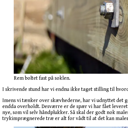
Rem boltet fast på soklen.
I skrivende stund har vi endnu ikke taget stilling til hv
Imens vi tænker over skævhederne, har vi udnyttet det god
endda overholdt. Desværre er de spær vi har fået leveret 
nye, som vil selv håndplukker. Så skal der godt nok males
trykimprægnerede træ er alt for vådt til at det kan males