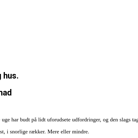
g hus.
mad
ge har budt på lidt uforudsete udfordringer, og den slags ta
ast, i snorlige rækker. Mere eller mindre.