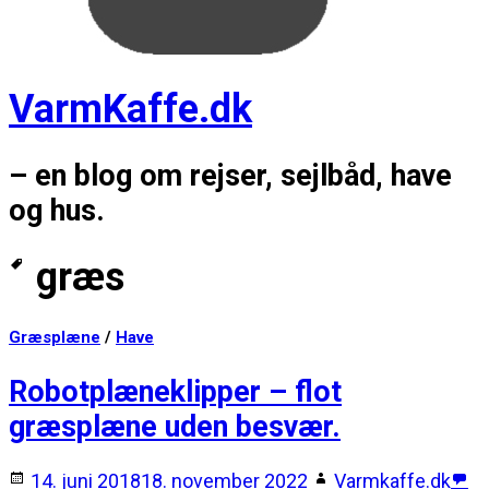
VarmKaffe.dk
– en blog om rejser, sejlbåd, have
og hus.
græs
Græsplæne
/
Have
Robotplæneklipper – flot
græsplæne uden besvær.
14. juni 2018
18. november 2022
Varmkaffe.dk