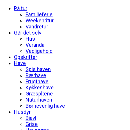
På tur
Familieferie
Weekendtur
Vandretur
Gør det selv
Hus
Veranda
Vedligehold
Opskrifter
Have
Spis haven
Bærhave
Frugthave
Køkkenhave
Græsplæne
Naturhaven
Børnevenlig have
Husdyr
Biavl
Grise