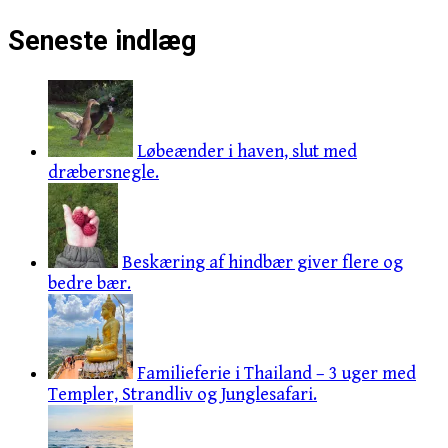
Seneste indlæg
Løbeænder i haven, slut med
dræbersnegle.
Beskæring af hindbær giver flere og
bedre bær.
Familieferie i Thailand – 3 uger med
Templer, Strandliv og Junglesafari.