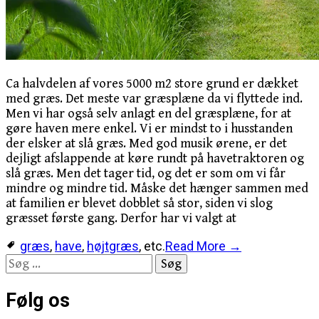
Ca halvdelen af vores 5000 m2 store grund er dækket
med græs. Det meste var græsplæne da vi flyttede ind.
Men vi har også selv anlagt en del græsplæne, for at
gøre haven mere enkel. Vi er mindst to i husstanden
der elsker at slå græs. Med god musik ørene, er det
dejligt afslappende at køre rundt på havetraktoren og
slå græs. Men det tager tid, og det er som om vi får
mindre og mindre tid. Måske det hænger sammen med
at familien er blevet dobblet så stor, siden vi slog
græsset første gang. Derfor har vi valgt at
græs
,
have
,
højtgræs
, etc.
Read More →
Søg
efter:
Følg os