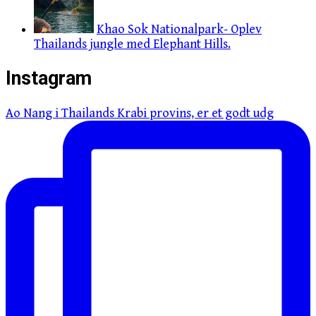
Khao Sok Nationalpark- Oplev
Thailands jungle med Elephant Hills.
Instagram
Ao Nang i Thailands Krabi provins, er et godt udg