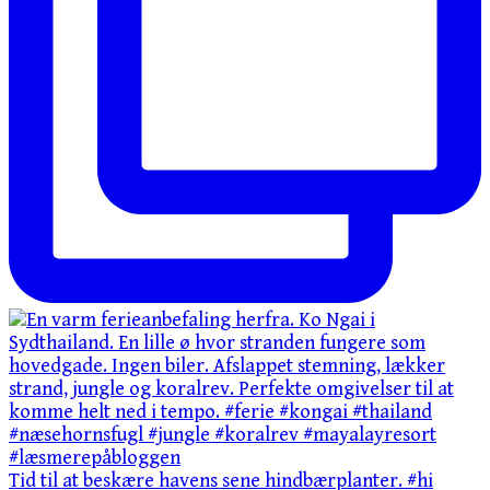
Tid til at beskære havens sene hindbærplanter. #hi