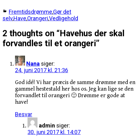
Fremtidsdrømme
,
Gør det
selv
,
Have
,
Orangeri
,
Vedligehold
2 thoughts on “
Havehus der skal
forvandles til et orangeri
”
Nana
siger:
24. juni 2017 kl. 21:36
God idé! Vi har præcis de samme drømme med en
gammel hestestald her hos os. Jeg kan lige se den
forvandlet til orangeri 🙂 Drømme er gode at
have!
Besvar
admin
siger:
30. juni 2017 kl. 14:07