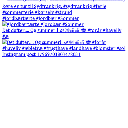
#Jordbærtærte #Jordbær #Sommer
Det dufter…. Og summer!! 🌿🌞🍎🍏 🐝 #forår #haveliv
#æ
Instagram post 17969703803472031