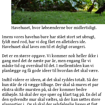
Havehuset, hvor løbeænderne bor midlertidigt.
Imens vores havehus bare har stået stort set ubrugt,
fyldt med rod, har vi dog fået en alletiders ide.
Havehuset skal laves om til et dejligt orangeri.
Det er en større opgave. Vi kommer nok heller ikke i
gang med det de næste par år, men engang får vi
måske tid og overskud til det. I mellemtiden kan vi
planlægge og få gode ideer til hvordan det skal være.
Indtil videre er ideen, at det skal ryddes totalt. Så der
kun står de rå vægge tilbage. Der skal så mures et par
ekstra skifte mursten på, så der kommer bedre
ståhøjde. Så skal der nye spær og klart tag på. En del af
den sydvendte mur skal væltes, så der kan sættes store
glaspartier i. Og så skal der selvfølgelig ligges et fint