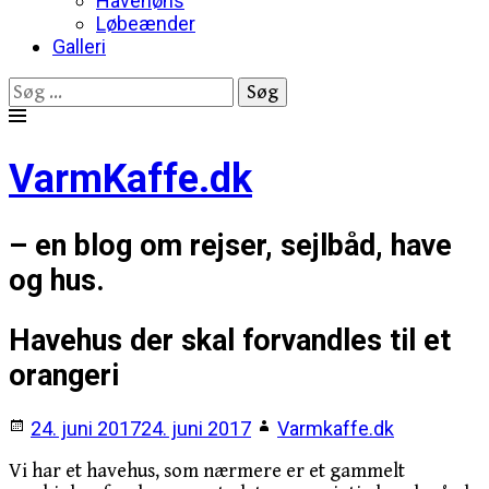
Havehøns
Løbeænder
Galleri
Søg
efter:
Skip
to
VarmKaffe.dk
content
– en blog om rejser, sejlbåd, have
og hus.
Havehus der skal forvandles til et
orangeri
24. juni 2017
24. juni 2017
Varmkaffe.dk
Vi har et havehus, som nærmere er et gammelt