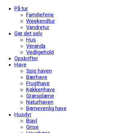
På tur
Familieferie
Weekendtur
Vandretur
Gør det selv
Hus
Veranda
Vedligehold
Opskrifter
Have
Spis haven
Bærhave
Frugthave
Køkkenhave
Græsplæne
Naturhaven
Børnevenlig have
Husdyr
Biavl
Grise