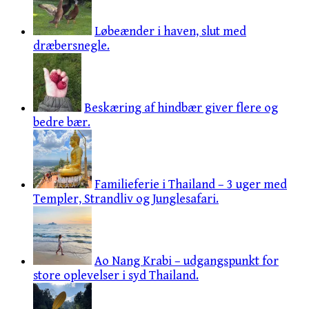
Løbeænder i haven, slut med
dræbersnegle.
Beskæring af hindbær giver flere og
bedre bær.
Familieferie i Thailand – 3 uger med
Templer, Strandliv og Junglesafari.
Ao Nang Krabi – udgangspunkt for
store oplevelser i syd Thailand.