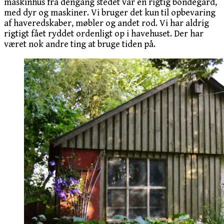
maskinhus fra dengang stedet var en rigtig bondegård,
med dyr og maskiner. Vi bruger det kun til opbevaring
af haveredskaber, møbler og andet rod. Vi har aldrig
rigtigt fået ryddet ordenligt op i havehuset. Der har
været nok andre ting at bruge tiden på.