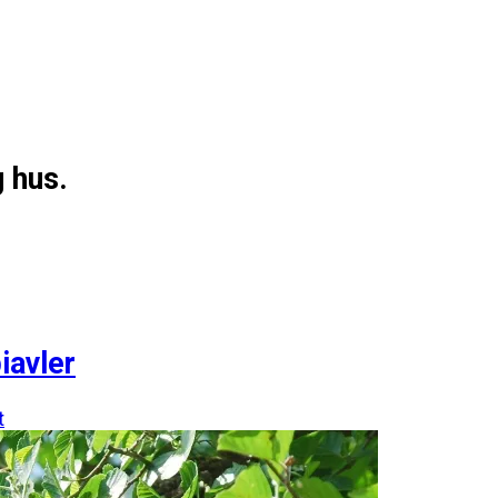
g hus.
iavler
t