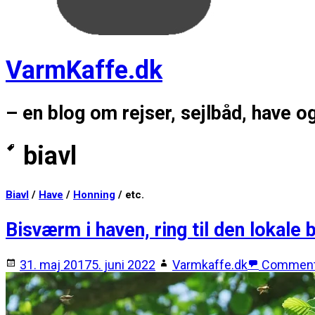
VarmKaffe.dk
– en blog om rejser, sejlbåd, have o
biavl
Biavl
/
Have
/
Honning
/ etc.
Bisværm i haven, ring til den lokale b
31. maj 2017
5. juni 2022
Varmkaffe.dk
Commen