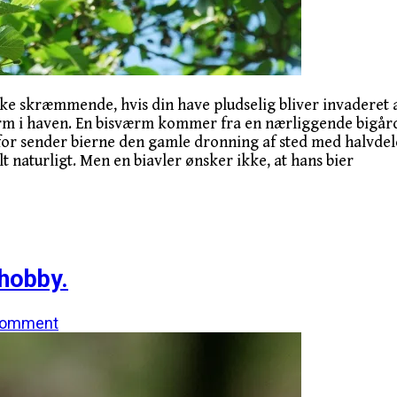
ke skræmmende, hvis din have pludselig bliver invaderet a
værm i haven. En bisværm kommer fra en nærliggende bigård
rfor sender bierne den gamle dronning af sted med halvdelen
 naturligt. Men en biavler ønsker ikke, at hans bier
 hobby.
omment