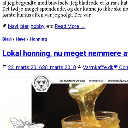
at jeg begyndte med biavl selv. Jeg bladrede et kursus k
Det lød jo meget spændende, og der kunne jo ikke ske nog
første kursus aften var jeg solgt. Der var
biavl
,
bier
,
hobby
, etc.
Read More →
Biavl
/
Have
/
Honning
Lokal honning, nu meget nemmere at
23. marts 2016
30. marts 2018
Varmkaffe.dk
Co