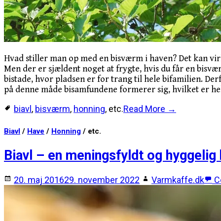
Hvad stiller man op med en bisværm i haven? Det kan vir
Men der er sjældent noget at frygte, hvis du får en bis
bistade, hvor pladsen er for trang til hele bifamilien. De
på denne måde bisamfundene formerer sig, hvilket er helt
biavl
,
bisværm
,
honning
, etc.
Read More →
Biavl
/
Have
/
Honning
/ etc.
Biavl – en meningsfyldt og hyggelig
20. maj 2016
29. november 2022
Varmkaffe.dk
C