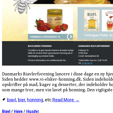
Danmarks Biavlerforening lancere i disse dage en ny hjem
Siden hedder www.vi-elsker-honning.dk. Siden indeholde
opskrifter på mad, kager og desserter, der indeholder h
som mange tror, men vin lavet på honning. Den vigtigste 
biavl
,
bier
,
honning
, etc.
Read More →
Biavl
/
Have
/
Husdyr