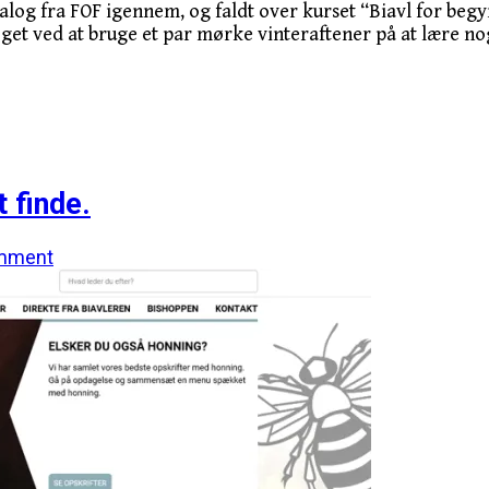
atalog fra FOF igennem, og faldt over kurset “Biavl for be
et ved at bruge et par mørke vinteraftener på at lære noge
 finde.
mment