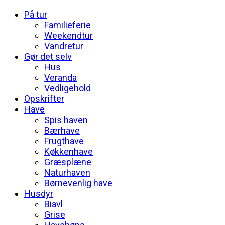
På tur
Familieferie
Weekendtur
Vandretur
Gør det selv
Hus
Veranda
Vedligehold
Opskrifter
Have
Spis haven
Bærhave
Frugthave
Køkkenhave
Græsplæne
Naturhaven
Børnevenlig have
Husdyr
Biavl
Grise