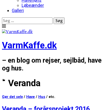
Havehøns
Løbeænder
Galleri
Søg
efter:
Skip
to
content
VarmKaffe.dk
– en blog om rejser, sejlbåd, have
og hus.
Veranda
Gør det selv
/
Have
/
Hus
/ etc.
Veranda – forårsprojekt 2016