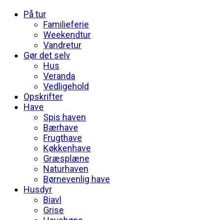
På tur
Familieferie
Weekendtur
Vandretur
Gør det selv
Hus
Veranda
Vedligehold
Opskrifter
Have
Spis haven
Bærhave
Frugthave
Køkkenhave
Græsplæne
Naturhaven
Børnevenlig have
Husdyr
Biavl
Grise