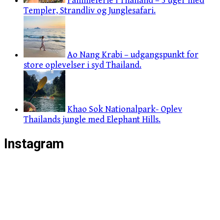
Familieferie i Thailand – 3 uger med
Templer, Strandliv og Junglesafari.
Ao Nang Krabi – udgangspunkt for
store oplevelser i syd Thailand.
Khao Sok Nationalpark- Oplev
Thailands jungle med Elephant Hills.
Instagram