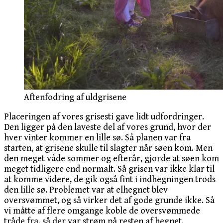
Aftenfodring af uldgrisene
Placeringen af vores grisesti gave lidt udfordringer.
Den ligger på den laveste del af vores grund, hvor der
hver vinter kommer en lille sø. Så planen var fra
starten, at grisene skulle til slagter når søen kom. Men
den meget våde sommer og efterår, gjorde at søen kom
meget tidligere end normalt. Så grisen var ikke klar til
at komme videre, de gik også fint i indhegningen trods
den lille sø. Problemet var at elhegnet blev
oversvømmet, og så virker det af gode grunde ikke. Så
vi måtte af flere omgange koble de oversvømmede
tråde fra, så der var strøm på resten af hegnet.