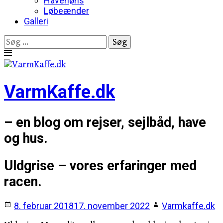
Havehøns
Løbeænder
Galleri
Søg
efter:
Skip
to
content
VarmKaffe.dk
– en blog om rejser, sejlbåd, have
og hus.
Uldgrise – vores erfaringer med
racen.
8. februar 2018
17. november 2022
Varmkaffe.dk