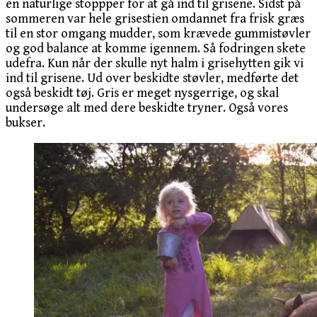
en naturlige stoppper for at gå ind til grisene. Sidst på
sommeren var hele grisestien omdannet fra frisk græs
til en stor omgang mudder, som krævede gummistøvler
og god balance at komme igennem. Så fodringen skete
udefra. Kun når der skulle nyt halm i grisehytten gik vi
ind til grisene. Ud over beskidte støvler, medførte det
også beskidt tøj. Gris er meget nysgerrige, og skal
undersøge alt med dere beskidte tryner. Også vores
bukser.