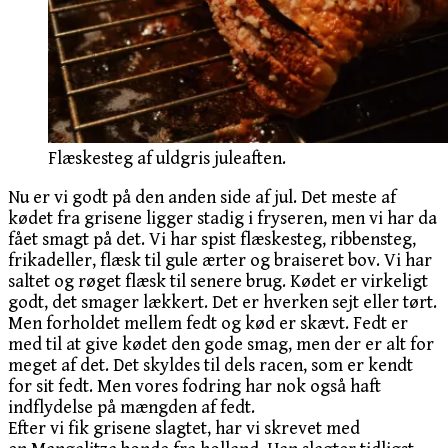
Flæskesteg af uldgris juleaften.
Nu er vi godt på den anden side af jul. Det meste af
kødet fra grisene ligger stadig i fryseren, men vi har da
fået smagt på det. Vi har spist flæskesteg, ribbensteg,
frikadeller, flæsk til gule ærter og braiseret bov. Vi har
saltet og røget flæsk til senere brug. Kødet er virkeligt
godt, det smager lækkert. Det er hverken sejt eller tørt.
Men forholdet mellem fedt og kød er skævt. Fedt er
med til at give kødet den gode smag, men der er alt for
meget af det. Det skyldes til dels racen, som er kendt
for sit fedt. Men vores fodring har nok også haft
indflydelse på mængden af fedt.
Efter vi fik grisene slagtet, har vi skrevet med