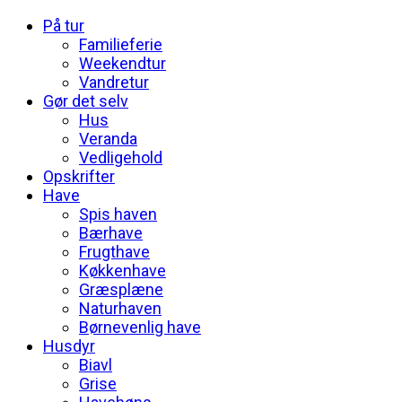
På tur
Familieferie
Weekendtur
Vandretur
Gør det selv
Hus
Veranda
Vedligehold
Opskrifter
Have
Spis haven
Bærhave
Frugthave
Køkkenhave
Græsplæne
Naturhaven
Børnevenlig have
Husdyr
Biavl
Grise