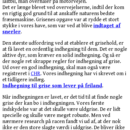
lastbil, man overhaler på motorvejen.
Det er længe blevet ved overvejelserne, indtil der kom
en rigtig god grund til at anskaffe naturens bedste
fræsemaskine. Grisenes opgave var at rydde et stort
stykke i vores have, som var ved at blive
indtaget af
snerler
.
Den største udfordring ved at etablere et grisehold, er
at få lavet en ordentlig indhegning til dem. Det er nogle
aktive dyr, som kræver en solid indhegning. Og så er
der nogle ret skrappe regler for indhegning af grise.
Ud over en god indhegning, skal man også være
registreret i
CHR
. Vores indhegning har vi skrevet om i
et tidligere indlæg.
Indhegning til grise som lever på friland
.
Når indhegningen er lavet, er det tid til at finde nogle
grise der kan bo i indhegningen. Vores første
indskydelse var at det skulle være uldgrise. De er lidt
specielle og skulle være meget robuste. Men ved
nærmere research på racen fandt vi ud af, at der nok
ikke er den store slagte værdi i uldgrise. De bliver ikke