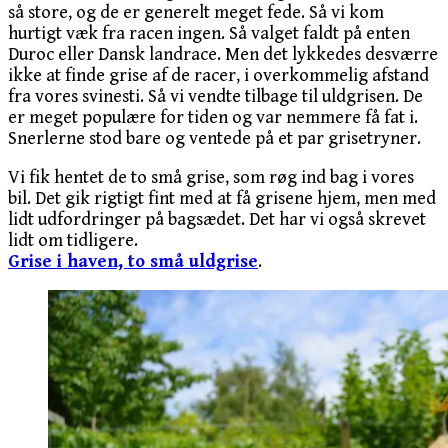
så store, og de er generelt meget fede. Så vi kom
hurtigt væk fra racen ingen. Så valget faldt på enten
Duroc eller Dansk landrace. Men det lykkedes desværre
ikke at finde grise af de racer, i overkommelig afstand
fra vores svinesti. Så vi vendte tilbage til uldgrisen. De
er meget populære for tiden og var nemmere få fat i.
Snerlerne stod bare og ventede på et par grisetryner.
Vi fik hentet de to små grise, som røg ind bag i vores
bil. Det gik rigtigt fint med at få grisene hjem, men med
lidt udfordringer på bagsædet. Det har vi også skrevet
lidt om tidligere.
Grise i haven, to små uldgrise
.