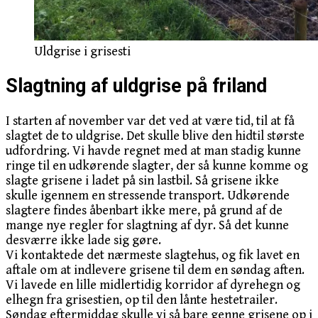
Uldgrise i grisesti
Slagtning af uldgrise på friland
I starten af november var det ved at være tid, til at få
slagtet de to uldgrise. Det skulle blive den hidtil største
udfordring. Vi havde regnet med at man stadig kunne
ringe til en udkørende slagter, der så kunne komme og
slagte grisene i ladet på sin lastbil. Så grisene ikke
skulle igennem en stressende transport. Udkørende
slagtere findes åbenbart ikke mere, på grund af de
mange nye regler for slagtning af dyr. Så det kunne
desværre ikke lade sig gøre.
Vi kontaktede det nærmeste slagtehus, og fik lavet en
aftale om at indlevere grisene til dem en søndag aften.
Vi lavede en lille midlertidig korridor af dyrehegn og
elhegn fra grisestien, op til den lånte hestetrailer.
Søndag eftermiddag skulle vi så bare genne grisene op i