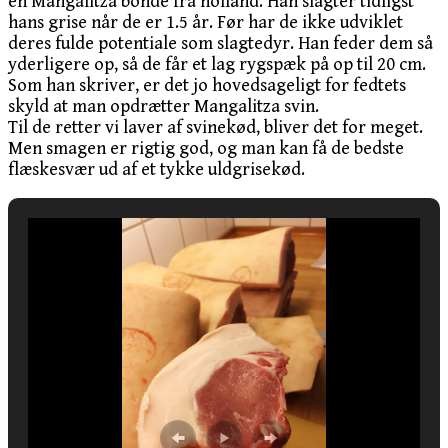
en Mangalitza bonde fra holland. Han slagter tidligst
hans grise når de er 1.5 år. Før har de ikke udviklet
deres fulde potentiale som slagtedyr. Han feder dem så
yderligere op, så de får et lag rygspæk på op til 20 cm.
Som han skriver, er det jo hovedsageligt for fedtets
skyld at man opdrætter Mangalitza svin.
Til de retter vi laver af svinekød, bliver det for meget.
Men smagen er rigtig god, og man kan få de bedste
flæskesvær ud af et tykke uldgrisekød.