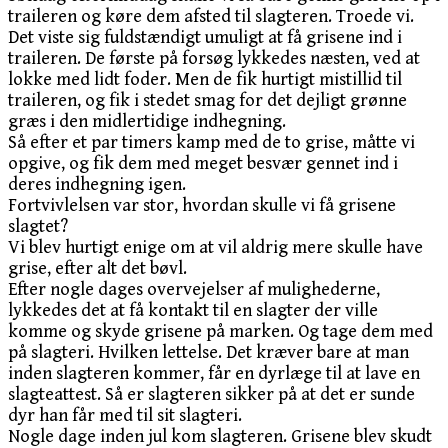
traileren og køre dem afsted til slagteren. Troede vi.
Det viste sig fuldstændigt umuligt at få grisene ind i
traileren. De første på forsøg lykkedes næsten, ved at
lokke med lidt foder. Men de fik hurtigt mistillid til
traileren, og fik i stedet smag for det dejligt grønne
græs i den midlertidige indhegning.
Så efter et par timers kamp med de to grise, måtte vi
opgive, og fik dem med meget besvær gennet ind i
deres indhegning igen.
Fortvivlelsen var stor, hvordan skulle vi få grisene
slagtet?
Vi blev hurtigt enige om at vil aldrig mere skulle have
grise, efter alt det bøvl.
Efter nogle dages overvejelser af mulighederne,
lykkedes det at få kontakt til en slagter der ville
komme og skyde grisene på marken. Og tage dem med
på slagteri. Hvilken lettelse. Det kræver bare at man
inden slagteren kommer, får en dyrlæge til at lave en
slagteattest. Så er slagteren sikker på at det er sunde
dyr han får med til sit slagteri.
Nogle dage inden jul kom slagteren. Grisene blev skudt