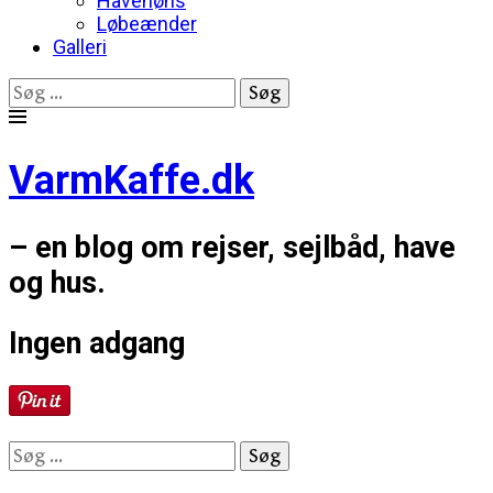
Havehøns
Løbeænder
Galleri
Søg
efter:
Skip
to
VarmKaffe.dk
content
– en blog om rejser, sejlbåd, have
og hus.
Ingen adgang
Søg
efter: