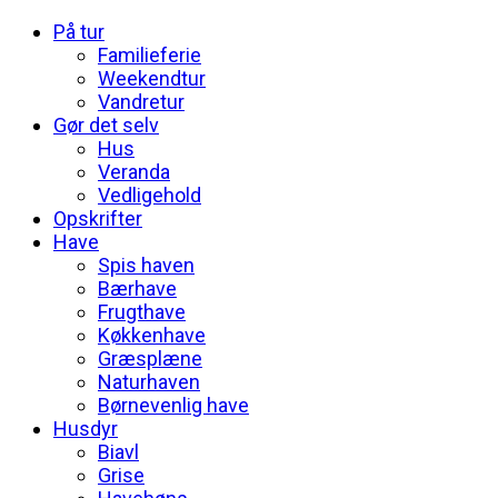
På tur
Familieferie
Weekendtur
Vandretur
Gør det selv
Hus
Veranda
Vedligehold
Opskrifter
Have
Spis haven
Bærhave
Frugthave
Køkkenhave
Græsplæne
Naturhaven
Børnevenlig have
Husdyr
Biavl
Grise