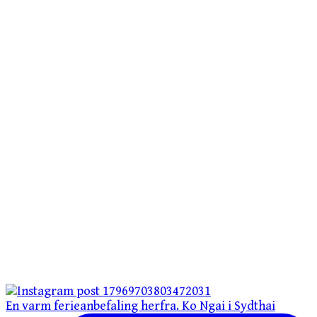
En varm ferieanbefaling herfra. Ko Ngai i Sydthai