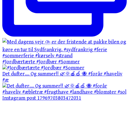
#Jordbærtærte #Jordbær #Sommer
Det dufter…. Og summer!! 🌿🌞🍎🍏 🐝 #forår #haveliv
#æ
Instagram post 17969703803472031