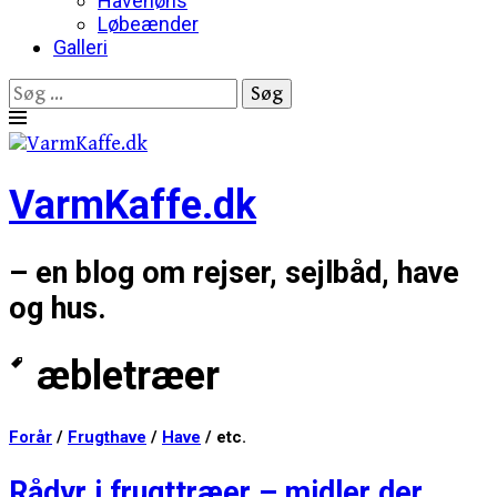
Havehøns
Løbeænder
Galleri
Søg
efter:
Skip
to
content
VarmKaffe.dk
– en blog om rejser, sejlbåd, have
og hus.
æbletræer
Forår
/
Frugthave
/
Have
/ etc.
Rådyr i frugttræer – midler der