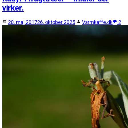
virker.
20. maj 2017
26. oktober 2025
Varmkaffe.dk
2