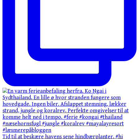
Tid til at beskære havens sene hindbærplanter. #hi