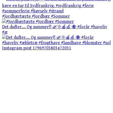
#Jordbærtærte #Jordbær #Sommer
Det dufter…. Og summer!! 🌿🌞🍎🍏 🐝 #forår #haveliv
#æ
Instagram post 17969703803472031