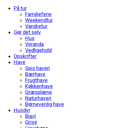
På tur
Familieferie
Weekendtur
Vandretur
Gør det selv
Hus
Veranda
Vedligehold
Opskrifter
Have
Spis haven
Bærhave
Frugthave
Køkkenhave
Græsplæne
Naturhaven
Børnevenlig have
Husdyr
Biavl
Grise