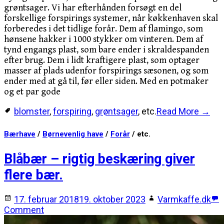
grøntsager. Vi har efterhånden forsøgt en del
forskellige forspirings systemer, når køkkenhaven skal
forberedes i det tidlige forår. Dem af flamingo, som
hønsene hakker i 1000 stykker om vinteren. Dem af
tynd engangs plast, som bare ender i skraldespanden
efter brug. Dem i lidt kraftigere plast, som optager
masser af plads udenfor forspirings sæsonen, og som
ender med at gå til, før eller siden. Med en potmaker
og et par gode
blomster
,
forspiring
,
grøntsager
, etc.
Read More →
Bærhave
/
Børnevenlig have
/
Forår
/ etc.
Blåbær – rigtig beskæring giver
flere bær.
17. februar 2018
19. oktober 2023
Varmkaffe.dk
Comment