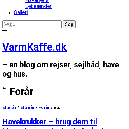
Havehøns
Løbeænder
Galleri
Søg
efter:
Skip
to
VarmKaffe.dk
content
– en blog om rejser, sejlbåd, have
og hus.
Forår
Efterår
/
Eftreår
/
Forår
/ etc.
Havekrukker – brug dem til