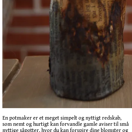
En potmaker er et meget simpelt og nyttigt redskab,
som nemt og hurtigt kan forvandle gamle aviser til små
nyttige såpotter, hvor du kan forspire dine blomster og