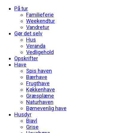
På tur
Familieferie
Weekendtur
Vandretur
Gør det selv
Hus
Veranda
Vedligehold
Opskrifter
Have
Spis haven
Bærhave
Frugthave
Køkkenhave
Græsplæne
Naturhaven
Børnevenlig have
Husdyr
Biavl
Grise