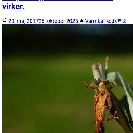
virker.
20. maj 2017
26. oktober 2025
Varmkaffe.dk
2