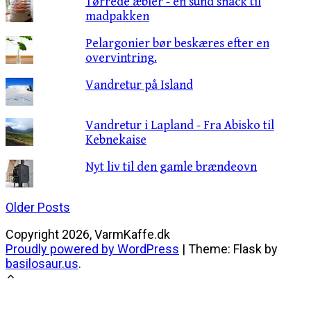
Tørrede æbler - en sund snack til
madpakken
Pelargonier bør beskæres efter en
overvintring.
Vandretur på Island
Vandretur i Lapland - Fra Abisko til
Kebnekaise
Nyt liv til den gamle brændeovn
Posts
Older Posts
navigation
Copyright 2026, VarmKaffe.dk
Proudly powered by WordPress
|
Theme: Flask by
basilosaur.us
.