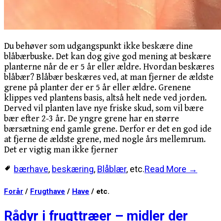
Du behøver som udgangspunkt ikke beskære dine
blåbærbuske. Det kan dog give god mening at beskære
planterne når de er 5 år eller ældre. Hvordan beskæres
blåbær? Blåbær beskæres ved, at man fjerner de ældste
grene på planter der er 5 år eller ældre. Grenene
klippes ved plantens basis, altså helt nede ved jorden.
Derved vil planten lave nye friske skud, som vil bære
bær efter 2-3 år. De yngre grene har en større
bærsætning end gamle grene. Derfor er det en god ide
at fjerne de ældste grene, med nogle års mellemrum.
Det er vigtig man ikke fjerner
bærhave
,
beskæring
,
Blåblær
, etc.
Read More →
Forår
/
Frugthave
/
Have
/ etc.
Rådyr i frugttræer – midler der