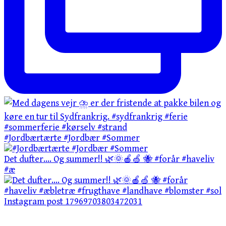
#Jordbærtærte #Jordbær #Sommer
Det dufter…. Og summer!! 🌿🌞🍎🍏 🐝 #forår #haveliv
#æ
Instagram post 17969703803472031