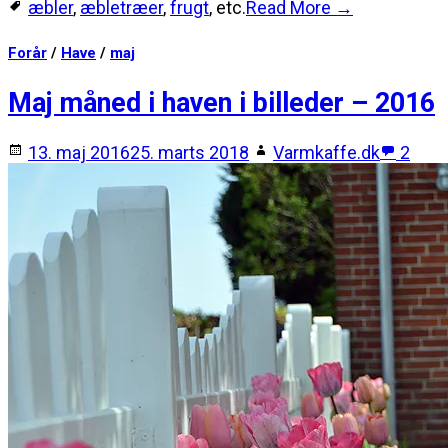
æbler
,
æbletræer
,
frugt
, etc.
Read More →
Forår
/
Have
/
maj
Maj måned i haven i billeder – 2016
13. maj 2016
25. marts 2018
Varmkaffe.dk
2