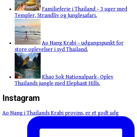
Familieferie i Thailand – 3 uger med
Templer, Strandliv og Junglesafari.
Ao Nang Krabi – udgangspunkt for
store oplevelser i syd Thailand.
Khao Sok Nationalpark- Oplev
Thailands jungle med Elephant Hills.
Instagram
Ao Nang i Thailands Krabi provins, er et godt udg