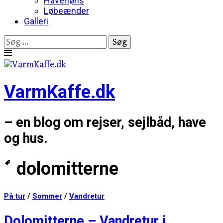
Havehøns
Løbeænder
Galleri
Søg
efter:
Skip
to
content
VarmKaffe.dk
– en blog om rejser, sejlbåd, have
og hus.
dolomitterne
På tur
/
Sommer
/
Vandretur
Dolomitterne – Vandretur i