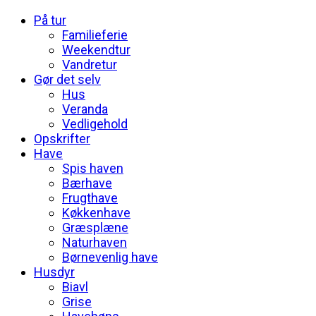
På tur
Familieferie
Weekendtur
Vandretur
Gør det selv
Hus
Veranda
Vedligehold
Opskrifter
Have
Spis haven
Bærhave
Frugthave
Køkkenhave
Græsplæne
Naturhaven
Børnevenlig have
Husdyr
Biavl
Grise