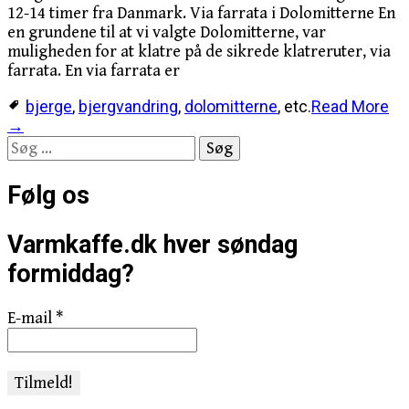
12-14 timer fra Danmark. Via farrata i Dolomitterne En
en grundene til at vi valgte Dolomitterne, var
muligheden for at klatre på de sikrede klatreruter, via
farrata. En via farrata er
bjerge
,
bjergvandring
,
dolomitterne
, etc.
Read More
→
Søg
efter:
Følg os
Varmkaffe.dk hver søndag
formiddag?
E-mail
*