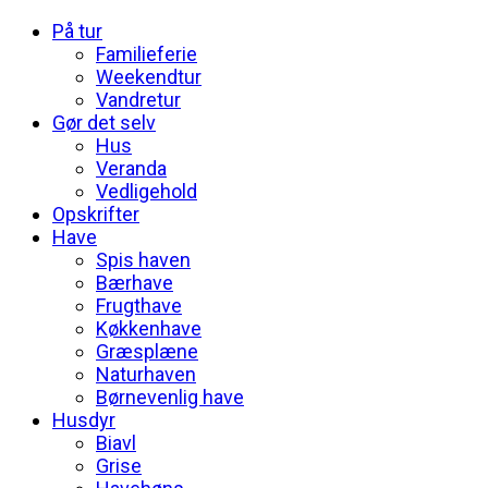
På tur
Familieferie
Weekendtur
Vandretur
Gør det selv
Hus
Veranda
Vedligehold
Opskrifter
Have
Spis haven
Bærhave
Frugthave
Køkkenhave
Græsplæne
Naturhaven
Børnevenlig have
Husdyr
Biavl
Grise