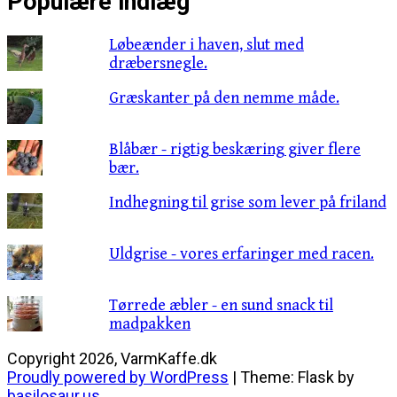
Populære indlæg
Løbeænder i haven, slut med
dræbersnegle.
Græskanter på den nemme måde.
Blåbær - rigtig beskæring giver flere
bær.
Indhegning til grise som lever på friland
Uldgrise - vores erfaringer med racen.
Tørrede æbler - en sund snack til
madpakken
Copyright 2026, VarmKaffe.dk
Proudly powered by WordPress
|
Theme: Flask by
basilosaur.us
.