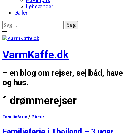
Havehøns
Løbeænder
Galleri
Søg
efter:
Skip
to
content
VarmKaffe.dk
– en blog om rejser, sejlbåd, have
og hus.
drømmerejser
Familieferie
/
På tur
Familieferie i Thailand – 3 uger