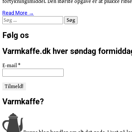
fortykningsmiddel. Den største opgave er at plukke ribs
Read More →
Søg
efter:
Følg os
Varmkaffe.dk hver søndag formidda
E-mail
*
Varmkaffe?