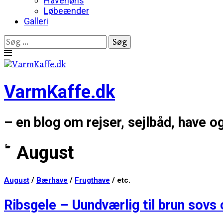
Havehøns
Løbeænder
Galleri
Søg
efter:
Skip
to
content
VarmKaffe.dk
– en blog om rejser, sejlbåd, have o
August
August
/
Bærhave
/
Frugthave
/ etc.
Ribsgele – Uundværlig til brun sovs 