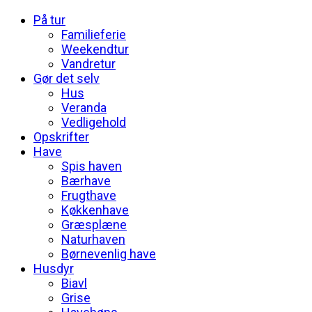
På tur
Familieferie
Weekendtur
Vandretur
Gør det selv
Hus
Veranda
Vedligehold
Opskrifter
Have
Spis haven
Bærhave
Frugthave
Køkkenhave
Græsplæne
Naturhaven
Børnevenlig have
Husdyr
Biavl
Grise