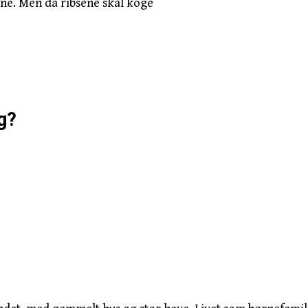
ene. Men da ribsene skal koge
g?