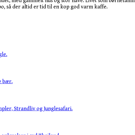
ndet, med gammelt hus og stor have. Livet som børnefamili
o, så der altid er tid til en kop god varm kaffe.
le.
e bær.
pler, Strandliv og Junglesafari.