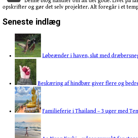
Denne blog handler om alt det gode. Livet på la
opskrifter og gør det selv projekter. Alt foregår i et temp
Seneste indlæg
Løbeænder i haven, slut med dræbersneg
Beskæring af hindbær giver flere og bedr
Familieferie i Thailand – 3 uger med Tem