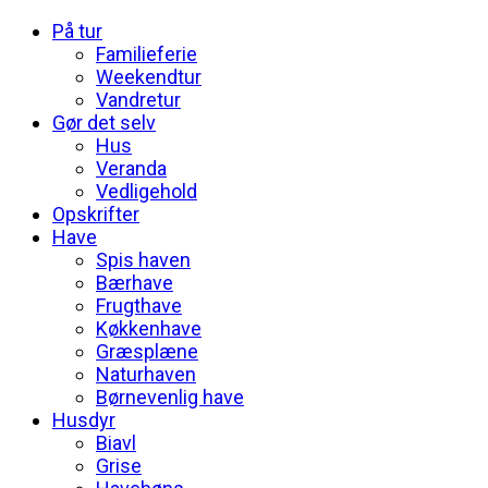
På tur
Familieferie
Weekendtur
Vandretur
Gør det selv
Hus
Veranda
Vedligehold
Opskrifter
Have
Spis haven
Bærhave
Frugthave
Køkkenhave
Græsplæne
Naturhaven
Børnevenlig have
Husdyr
Biavl
Grise