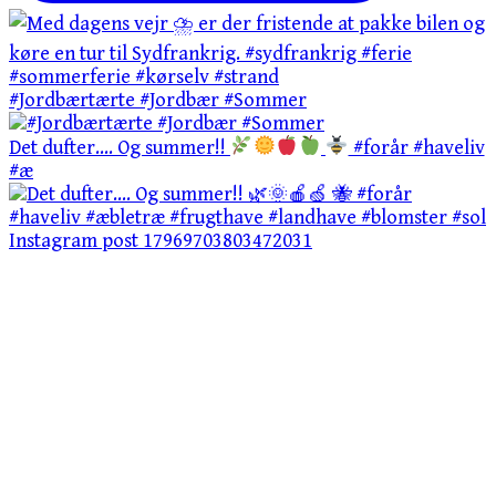
#Jordbærtærte #Jordbær #Sommer
Det dufter…. Og summer!!
#forår #haveliv
#æ
Instagram post 17969703803472031