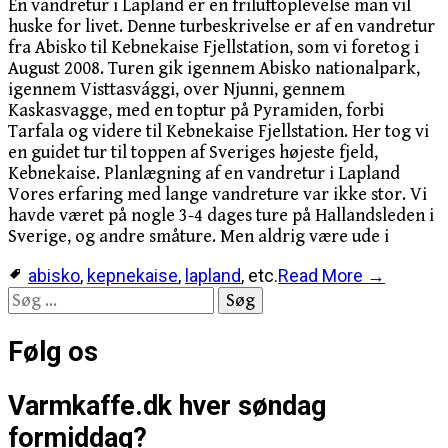
En vandretur i Lapland er en friluftoplevelse man vil
huske for livet. Denne turbeskrivelse er af en vandretur
fra Abisko til Kebnekaise Fjellstation, som vi foretog i
August 2008. Turen gik igennem Abisko nationalpark,
igennem Visttasvággi, over Njunni, gennem
Kaskasvagge, med en toptur på Pyramiden, forbi
Tarfala og videre til Kebnekaise Fjellstation. Her tog vi
en guidet tur til toppen af Sveriges højeste fjeld,
Kebnekaise. Planlægning af en vandretur i Lapland
Vores erfaring med lange vandreture var ikke stor. Vi
havde været på nogle 3-4 dages ture på Hallandsleden i
Sverige, og andre småture. Men aldrig være ude i
abisko
,
kepnekaise
,
lapland
, etc.
Read More →
Søg
efter:
Følg os
Varmkaffe.dk hver søndag
formiddag?