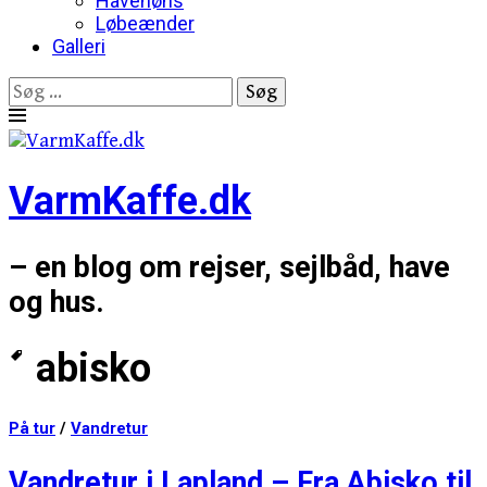
Havehøns
Løbeænder
Galleri
Søg
efter:
Skip
to
content
VarmKaffe.dk
– en blog om rejser, sejlbåd, have
og hus.
abisko
På tur
/
Vandretur
Vandretur i Lapland – Fra Abisko til