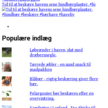
Tid til at beskære havens sene hindbærplanter. #hi
Populære indlæg
Løbeænder i haven, slut med
dræbersnegle.
Tørrede æbler - en sund snack til
madpakken
Blåbær - rigtig beskæring giver flere
bær.
Pelargonier bør beskæres efter en
overvintring.
Vandretur i Lapland - Fra Abisko til