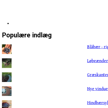
Populære indlæg
Blåbær - ri
Løbeænder 
Græskante
Nye vinduer
Hindbærsyl