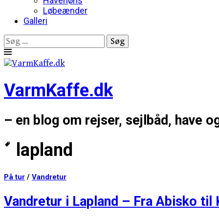
Havehøns
Løbeænder
Galleri
Søg
efter:
Skip
to
content
VarmKaffe.dk
– en blog om rejser, sejlbåd, have o
lapland
På tur
/
Vandretur
Vandretur i Lapland – Fra Abisko til