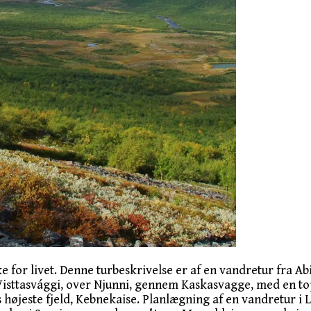
e for livet. Denne turbeskrivelse er af en vandretur fra Abi
sttasvággi, over Njunni, gennem Kaskasvagge, med en topt
iges højeste fjeld, Kebnekaise. Planlægning af en vandretur