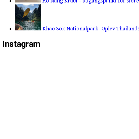
Ao Nang Krabi – udgangspunkt for store 
Khao Sok Nationalpark- Oplev Thailands 
Instagram