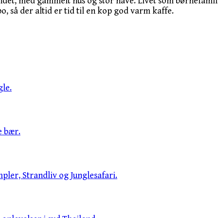
ndet, med gammelt hus og stor have. Livet som børnefamili
o, så der altid er tid til en kop god varm kaffe.
le.
e bær.
pler, Strandliv og Junglesafari.