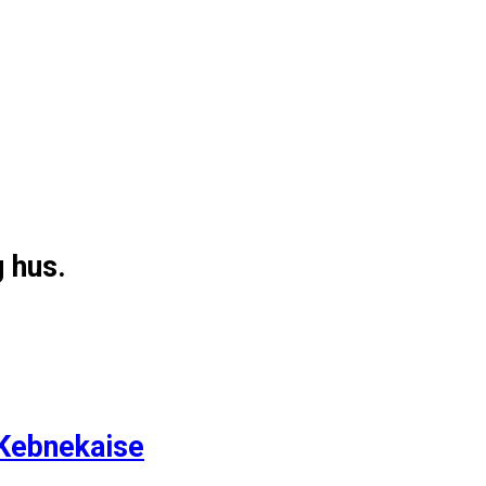
g hus.
 Kebnekaise