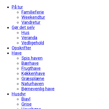
På tur
Familieferie
Weekendtur
Vandretur
Gør det selv
Hus
Veranda
Vedligehold
Opskrifter
Have
Spis haven
Bærhave
Frugthave
Køkkenhave
Græsplæne
Naturhaven
Børnevenlig have
Husdyr
Biavl
Grise