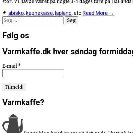
stor. Vi havde været på nogle 3-4 dages ture på Hallands
abisko
,
kepnekaise
,
lapland
, etc.
Read More →
Søg
efter:
Følg os
Varmkaffe.dk hver søndag formidda
E-mail
*
Varmkaffe?