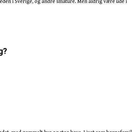
leden i Sverige, og andre småture. Men aldrig være ude i
g?