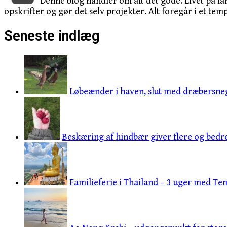
Denne blog handler om alt det gode. Livet på la
opskrifter og gør det selv projekter. Alt foregår i et temp
Seneste indlæg
Løbeænder i haven, slut med dræbersneg
Beskæring af hindbær giver flere og bedr
Familieferie i Thailand – 3 uger med Tem