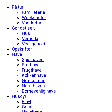
På tur
Familieferie
Weekendtur
Vandretur
Gør det selv
Hus
Veranda
Vedligehold
Opskrifter
Have
Spis haven
Bærhave
Frugthave
Køkkenhave
Græsplæne
Naturhaven
Børnevenlig have
Husdyr
Biavl
Grise