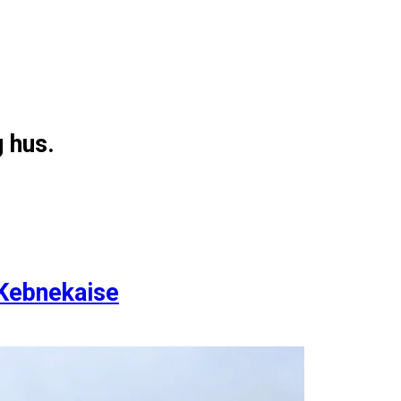
g hus.
 Kebnekaise