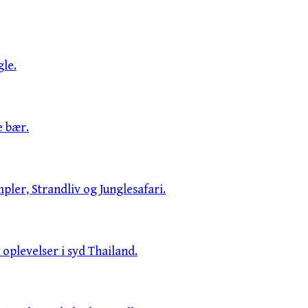
le.
e bær.
pler, Strandliv og Junglesafari.
oplevelser i syd Thailand.