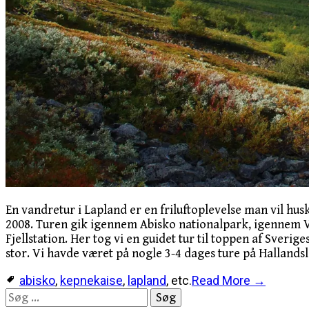
En vandretur i Lapland er en friluftoplevelse man vil husk
2008. Turen gik igennem Abisko nationalpark, igennem Vi
Fjellstation. Her tog vi en guidet tur til toppen af Sver
stor. Vi havde været på nogle 3-4 dages ture på Hallands
abisko
,
kepnekaise
,
lapland
, etc.
Read More →
Søg