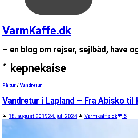
VarmKaffe.dk
– en blog om rejser, sejlbåd, have o
kepnekaise
På tur
/
Vandretur
Vandretur i Lapland – Fra Abisko til
18. august 2019
24. juli 2024
Varmkaffe.dk
5