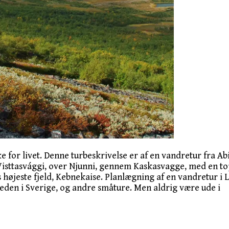
e for livet. Denne turbeskrivelse er af en vandretur fra Abi
sttasvággi, over Njunni, gennem Kaskasvagge, med en topt
iges højeste fjeld, Kebnekaise. Planlægning af en vandretur
leden i Sverige, og andre småture. Men aldrig være ude i