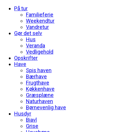
På tur
Familieferie
Weekendtur
Vandretur
Gør det selv
Hus
Veranda
Vedligehold
Opskrifter
Have
Spis haven
Bærhave
Frugthave
Køkkenhave
Græsplæne
Naturhaven
Børnevenlig have
Husdyr
Biavl
Grise