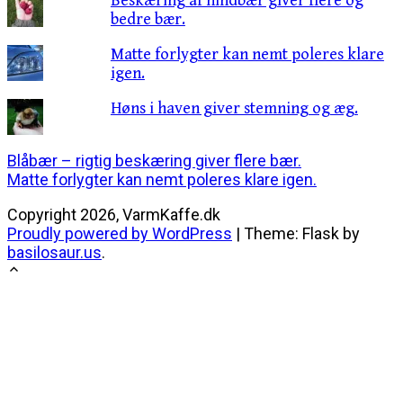
Beskæring af hindbær giver flere og
bedre bær.
Matte forlygter kan nemt poleres klare
igen.
Høns i haven giver stemning og æg.
Indlægsnavigation
Blåbær – rigtig beskæring giver flere bær.
Matte forlygter kan nemt poleres klare igen.
Copyright 2026, VarmKaffe.dk
Proudly powered by WordPress
|
Theme: Flask by
basilosaur.us
.