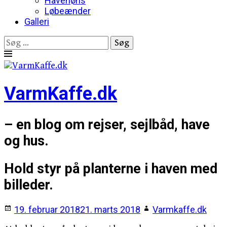
Havehøns
Løbeænder
Galleri
Søg
efter:
Skip
to
content
VarmKaffe.dk
– en blog om rejser, sejlbåd, have
og hus.
Hold styr på planterne i haven med
billeder.
19. februar 2018
21. marts 2018
Varmkaffe.dk