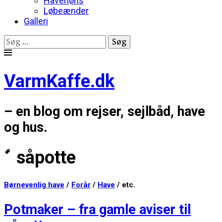
Havehøns
Løbeænder
Galleri
Søg
efter:
Skip
to
VarmKaffe.dk
content
– en blog om rejser, sejlbåd, have
og hus.
såpotte
Børnevenlig have
/
Forår
/
Have
/ etc.
Potmaker – fra gamle aviser til