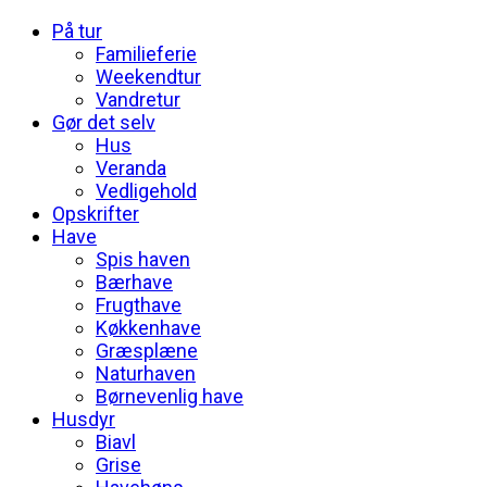
På tur
Familieferie
Weekendtur
Vandretur
Gør det selv
Hus
Veranda
Vedligehold
Opskrifter
Have
Spis haven
Bærhave
Frugthave
Køkkenhave
Græsplæne
Naturhaven
Børnevenlig have
Husdyr
Biavl
Grise