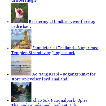
dræbersnegle.
Beskæring af hindbær giver flere og
bedre bær.
Familieferie i Thailand – 3 uger med
Templer, Strandliv og Junglesafari.
Ao Nang Krabi – udgangspunkt for
store oplevelser i syd Thailand.
Khao Sok Nationalpark- Oplev
Thailands jungle med Elephant Hills.