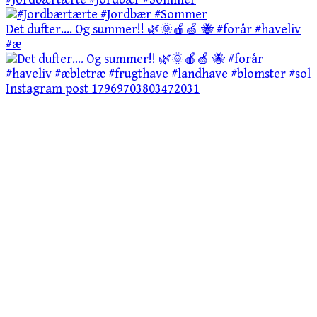
Det dufter…. Og summer!! 🌿🌞🍎🍏 🐝 #forår #haveliv
#æ
Instagram post 17969703803472031