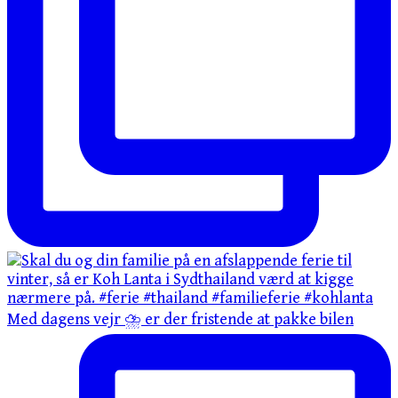
Med dagens vejr ⛈️ er der fristende at pakke bilen