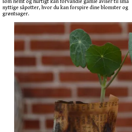
som nemt og hurtigt kan forvandle gamle aviser til små
nyttige såpotter, hvor du kan forspire dine blomster og
grøntsager.