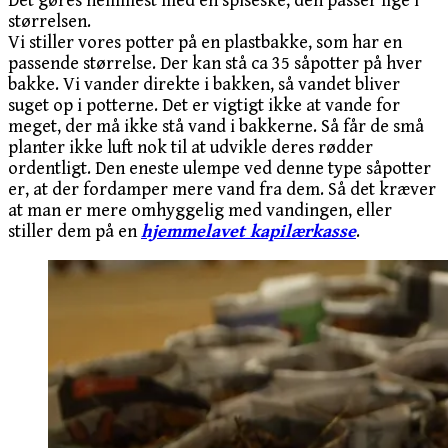
Det gøres nemmest med en spiseske, den passer lige i
størrelsen.
Vi stiller vores potter på en plastbakke, som har en
passende størrelse. Der kan stå ca 35 såpotter på hver
bakke. Vi vander direkte i bakken, så vandet bliver
suget op i potterne. Det er vigtigt ikke at vande for
meget, der må ikke stå vand i bakkerne. Så får de små
planter ikke luft nok til at udvikle deres rødder
ordentligt. Den eneste ulempe ved denne type såpotter
er, at der fordamper mere vand fra dem. Så det kræver
at man er mere omhyggelig med vandingen, eller
stiller dem på en
hjemmelavet kapilærkasse
.