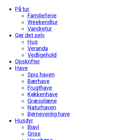
På tur
Familieferie
Weekendtur
Vandretur
Gør det selv
Hus
Veranda
Vedligehold
Opskrifter
Have
Spis haven
Bærhave
Frugthave
Køkkenhave
Græsplæne
Naturhaven
Børnevenlig have
Husdyr
Biavl
Grise