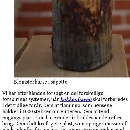
Blomsterkarse i såpotte
Vi har efterhånden forsøgt en del forskellige
forspirings systemer, når
køkkenhaven
skal forberedes
i det tidlige forår. Dem af flamingo, som hønsene
hakker i 1000 stykker om vinteren. Dem af tynd
engangs plast, som bare ender i skraldespanden efter
brug. Dem i lidt kraftigere plast, som optager masser af
plads udenfor forspirings sæsonen, og som ender med