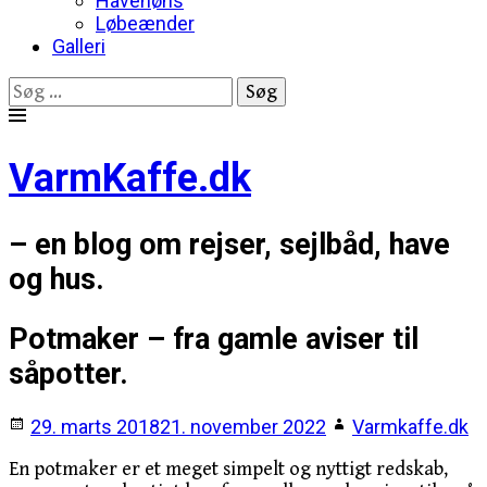
Havehøns
Løbeænder
Galleri
Søg
efter:
Skip
to
VarmKaffe.dk
content
– en blog om rejser, sejlbåd, have
og hus.
Potmaker – fra gamle aviser til
såpotter.
29. marts 2018
21. november 2022
Varmkaffe.dk
En potmaker er et meget simpelt og nyttigt redskab,